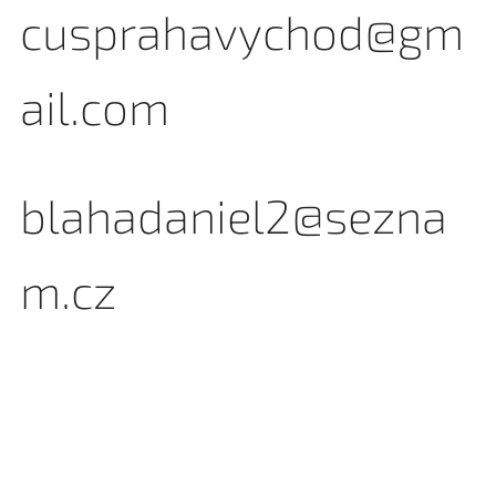
cusprahavychod@gm
ail.com
blahadaniel2@sezna
m.cz